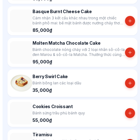
Basque Burnt Cheese Cake
Cảm nhận 3 kết cấu khác nhau trong một chiếc
bánh phô mai: bề mặt bánh được nướng cháy thơm,
lớp bên trong chắc mịn tương tự như bánh phô mai
85,000₫
truyền thống & phần nhân béo
Molten Matcha Chocolate Cake
Bánh chocolate nóng chảy với 2 loại nhân sô-cô-la
đen Marou & sô-cô-la Matcha. Thưởng thức cùng
kem vani mát lạnh!
95,000₫
Berry Swirl Cake
Bánh bông lan các loại dâu
35,000₫
Cookies Croissant
Bánh sừng trâu phủ bánh quy
55,000₫
Tiramisu