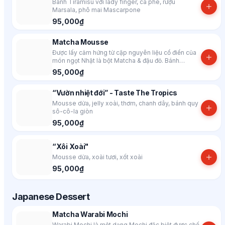
Bánh Tiramisu với lady finger, cà phê, rượu
Marsala, phô mai Mascarpone
95,000₫
Matcha Mousse
Được lấy cảm hứng từ cặp nguyên liệu cổ điển của
món ngọt Nhật là bột Matcha & đậu đỏ. Bánh
mousse nhẹ nhàng nhiều lớp với vị matcha, đậu đỏ,
95,000₫
ganache sô-cô-la trắng kèm với lớp sponge
matcha
“Vườn nhiệt đới” - Taste The Tropics
Mousse dừa, jelly xoài, thơm, chanh dây, bánh quy
sô-cô-la giòn
95,000₫
“Xôi Xoài"
Mousse dừa, xoài tươi, xốt xoài
95,000₫
Japanese Dessert
Matcha Warabi Mochi
Warabi Mochi là một dạng Mochi đặc biệt được chế