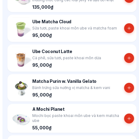
135,000₫
Ube Matcha Cloud
Sữa tươi, paste khoai môn ube và matcha foam
95,000₫
Ube Coconut Latte
Cà phê, sữa tươi, paste khoai môn dừa
95,000₫
Matcha Purin w. Vanilla Gelato
Bánh trứng sữa nướng vị matcha & kem vani
95,000₫
A Mochi Planet
Mochi bọc paste khoai môn ube và kem matcha
ube
55,000₫