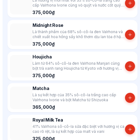
Là hương vị mới nhất với 35% sô-cô-la trắng cao
cấp Valrhona Ivorie cùng vỏ quýt và nước cốt quýt
Nhật Yuzu
375,000₫
Midnight Rose
Là thành phẩm của 68% sô-cô-la đen Valrhona và
chiết xuất hoa hồng sấy khô thơm dịu lan tỏa ở hậu
vị
375,000₫
Houjicha
Làm từ 64% sô-cô-la đen Valrhona Manjari cùng
bột trà xanh rang Houjicha từ Kyoto với hương vị
đậm bùi sâu lắng
375,000₫
Matcha
Là sự kết hợp của 35% sô-cô-la trắng cao cấp
Valrhona Ivorie và bột Matcha từ Shizuoka
365,000₫
Royal Milk Tea
41% Valrhona sô-cô-la sữa đặc biệt với hương vị ca
cao rõ rệt, là sự kết hợp của malt và vani
325,000₫