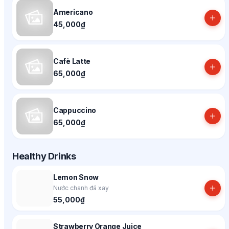
Americano
45,000₫
Cafè Latte
65,000₫
Cappuccino
65,000₫
Healthy Drinks
Lemon Snow
Nước chanh đá xay
55,000₫
Strawberry Orange Juice