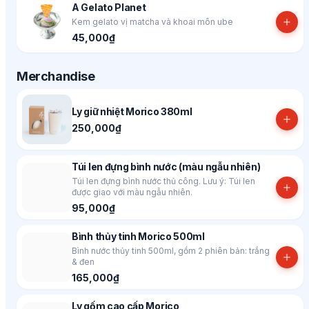
A Gelato Planet
Kem gelato vị matcha và khoai môn ube
45,000₫
Merchandise
Ly giữ nhiệt Morico 380ml
250,000₫
Túi len đựng bình nước (màu ngẫu nhiên)
Túi len đựng bình nước thủ công. Lưu ý: Túi len
được giao với màu ngẫu nhiên.
95,000₫
Bình thủy tinh Morico 500ml
Bình nước thủy tinh 500ml, gồm 2 phiên bản: trắng
& đen
165,000₫
Ly gốm cao cấp Morico