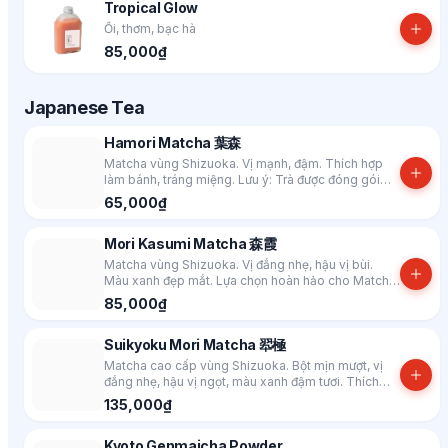
Tropical Glow
Ổi, thơm, bạc hà
85,000₫
Japanese Tea
Hamori Matcha 葉森
Matcha vùng Shizuoka. Vị mạnh, đậm. Thích hợp
làm bánh, tráng miệng. Lưu ý: Trà được đóng gói
trong hộp theo màu ngẫu nhiên
65,000₫
Mori Kasumi Matcha 森霞
Matcha vùng Shizuoka. Vị đắng nhẹ, hậu vị bùi.
Màu xanh đẹp mắt. Lựa chọn hoàn hảo cho Matcha
Latte. Lưu ý: Trà được đóng gói trong hộp theo màu
85,000₫
ngẫu nhiên
Suikyoku Mori Matcha 翆極
Matcha cao cấp vùng Shizuoka. Bột mịn mượt, vị
đắng nhẹ, hậu vị ngọt, màu xanh đậm tươi. Thích
hợp làm Koicha, Usucha, Matcha Latte. Lưu ý: Trà
135,000₫
được đóng gói trong hộp theo màu ngẫu nhiên
Kyoto Genmaicha Powder