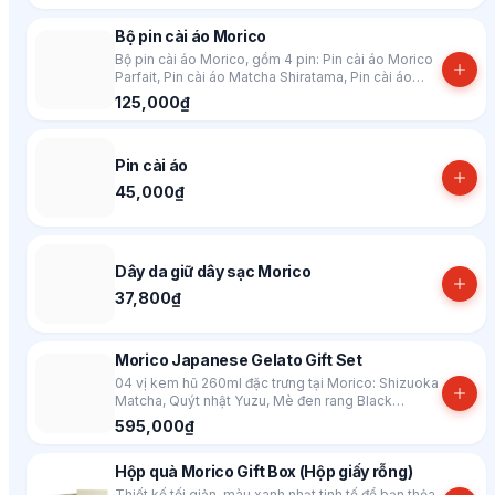
Bộ pin cài áo Morico
Bộ pin cài áo Morico, gồm 4 pin: Pin cài áo Morico
Parfait, Pin cài áo Matcha Shiratama, Pin cài áo
Morico Logo, Pin cài áo Matcha Tiramisu
125,000₫
Pin cài áo
45,000₫
Dây da giữ dây sạc Morico
37,800₫
Morico Japanese Gelato Gift Set
04 vị kem hũ 260ml đặc trưng tại Morico: Shizuoka
Matcha, Quýt nhật Yuzu, Mè đen rang Black
Sesame, Trà xanh rang Kyoto Houjicha
595,000₫
Hộp quà Morico Gift Box (Hộp giấy rỗng)
Thiết kế tối giản, màu xanh nhạt tinh tế để bạn thỏa