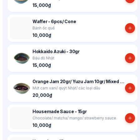
15,000₫
Waffer - 6pcs/ Cone
Bánh ốc quế
10,000₫
Hokkaido Azuki - 30gr
Đậu đỏ Nhật
15,000₫
Orange Jam 20gr/ Yuzu Jam 10gr/ Mixed Berries Jam 30gr
Mứt cam vani/ quýt Nhật/ các loại dâu
20,000₫
Housemade Sauce - 15gr
Chocolate/ matcha/ mango/ strawberry sauce
10,000₫