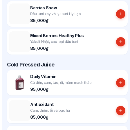
Berries Snow
Dâu tươi xay với yaourt Hy Lạp
85,000₫
Mixed Berries Healthy Plus
Yakult Nhật, các loại dâu tươi
85,000₫
Cold Pressed Juice
Daily Vitamin
Củ dền, cam, táo, ổi, mầm mạch thảo
95,000₫
Antioxidant
Cam, thơm, ổi và bạc hà
85,000₫