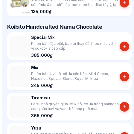
sức “mix & match” các món merchandise tùy ý, tạo
thành một set quà mang dấu ấn riêng. Lưu ý: Hình
135,000₫
ảnh chỉ mang tính chất tham khảo, gợi ý một số
cách mix hộp quà từ Morico.
Koibito Handcrafted Nama Chocolate
Special Mix
Phiên bản đặc biệt, bao bì thay đổi theo mùa với 4
vị sô-cô-la cao cấp
385,000₫
Mix
Phiên bản 4 vị sô-cô-la căn bản: Mild Cacao,
Hazelnut, Special Blend, Royal Milktea
345,000₫
Tiramisu
Là sự hoà quyện giữa 35% sô-cô-la trắng Valrhona
cùng sữa tươi và vani. Kết hợp phô mai
Mascarpone và rượu Marsala nguyên chất
365,000₫
Yuzu