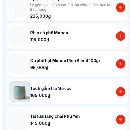
Ly gốm cao cấp được làm thủ công hoàn toàn tại
Bát Tràng
235,000₫
Phin cà phê Morico
115,000₫
Cà phê hạt Morico Phin Blend 100gr
95,000₫
Tách gốm trà Morico
165,000₫
Túi lưới làng chài Phú Yên
145,000₫