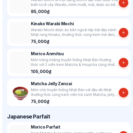
biến từ rễ cây Warabi, mình mướt, mát, được áo bên
ngoài lớp bột Matcha vùng Shizuoka nguyên chất
85,000₫
nên vị khá mạnh. Người mới làm quen với Matcha
nên ăn kèm cùng đậu đỏ, kem & xốt để vị nhẹ
Kinako Warabi Mochi
nhàng hơn!
Warabi Mochi được áo bên ngoài lớp bột đậu nành
Nhật rang Kinako, thưởng thức cùng kem mè đen,
gạo nếp shiratama, đậu đỏ Nhật & xốt mật đen
75,000₫
Kuromitsu.
Morico Anmitsu
Món tráng miệng truyền thống Nhật Bản thưởng
thức với 2 viên kem Matcha & Houjicha cùng nhiều
thành phần được ưa chuộng khác.
105,000₫
Matcha Jelly Zenzai
Món chè truyền thống Nhật Bản với đậu đỏ Nhật
thưởng thức cùng kem viên trà xanh Matcha, jelly
trà xanh, gạo nếp shiratama. Dành cho khách hàng
75,000₫
hảo ngọt!
Japanese Parfait
Morico Parfait