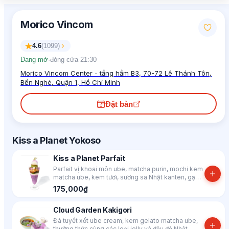
Morico Vincom
4.6
(
1099
)
Đang mở
·
đóng cửa 21:30
Morico Vincom Center - tầng hầm B3, 70-72 Lê Thánh Tôn,
Bến Nghé, Quận 1, Hồ Chí Minh
Đặt bàn
Kiss a Planet Yokoso
Kiss a Planet Parfait
Parfait vị khoai môn ube, matcha purin, mochi kem
matcha ube, kem tươi, sương sa Nhật kanten, gạo
nếp shiratama nhiều vị và các loại jelly
175,000₫
Cloud Garden Kakigori
Đá tuyết xốt ube cream, kem gelato matcha ube,
thưởng thức cùng các loại jelly và đậu đỏ Nhật