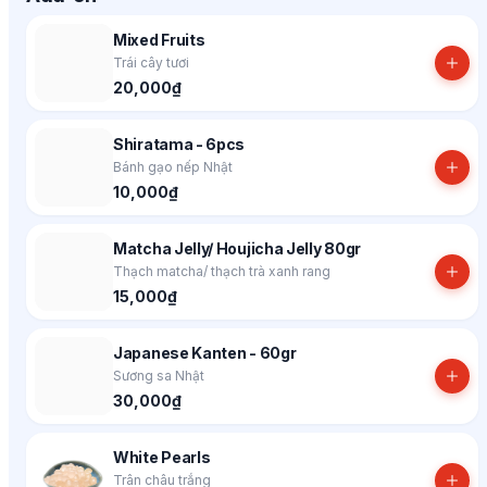
Mixed Fruits
Trái cây tươi
20,000₫
Shiratama - 6pcs
Bánh gạo nếp Nhật
10,000₫
Matcha Jelly/ Houjicha Jelly 80gr
Thạch matcha/ thạch trà xanh rang
15,000₫
Japanese Kanten - 60gr
Sương sa Nhật
30,000₫
White Pearls
Trân châu trắng