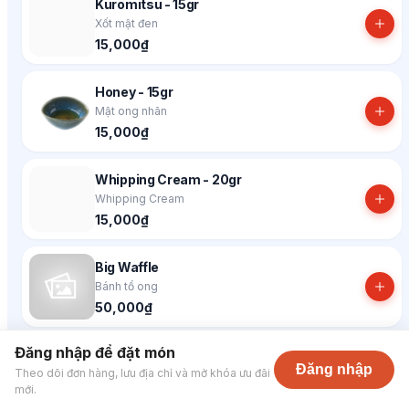
Kuromitsu - 15gr
Xốt mật đen
15,000₫
Honey - 15gr
Mật ong nhãn
15,000₫
Whipping Cream - 20gr
Whipping Cream
15,000₫
Big Waffle
Bánh tổ ong
50,000₫
Đăng nhập để đặt món
Espresso Shot
Đăng nhập
Theo dõi đơn hàng, lưu địa chỉ và mở khóa ưu đãi
Espresso Shot
mới.
15,000₫