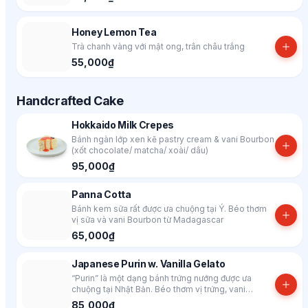
Honey Lemon Tea
Trà chanh vàng với mật ong, trân châu trắng
55,000₫
Handcrafted Cake
Hokkaido Milk Crepes
Bánh ngàn lớp xen kẽ pastry cream & vani Bourbon
(xốt chocolate/ matcha/ xoài/ dâu)
95,000₫
Panna Cotta
Bánh kem sữa rất được ưa chuộng tại Ý. Béo thơm
vị sữa và vani Bourbon từ Madagascar
65,000₫
Japanese Purin w. Vanilla Gelato
“Purin” là một dạng bánh trứng nướng được ưa
chuộng tại Nhật Bản. Béo thơm vị trứng, vani
Bourbon & caramel
85,000₫