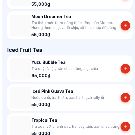
ngọt của sencha. Lưu ý: Trà được đóng gói trong
55,000₫
hộp theo màu ngẫu nhiên
Moon Dreamer Tea
Trà thảo mộc theo công thức riêng của Morico.
Hương thơm nhẹ, vị dễ chịu, rất thích hợp để dùng
vào buổi tối, giúp giấc ngủ ngon hơn. Lưu ý: Trà
55,000₫
được đóng gói trong hộp theo màu ngẫu nhiên
Iced Fruit Tea
Yuzu Bubble Tea
Trà quýt Nhật, trân châu trắng, hạt chia
65,000₫
Iced Pink Guava Tea
Nước ép ổi, trà, thơm, bạc hà, thạch jelly ổi
55,000₫
Tropical Tea
Trà xoài với chanh dây, trái cây tươi, trân châu trắng
55,000₫