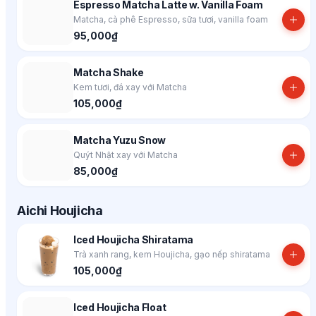
Espresso Matcha Latte w. Vanilla Foam
Matcha, cà phê Espresso, sữa tươi, vanilla foam
95,000₫
Matcha Shake
Kem tươi, đá xay với Matcha
105,000₫
Matcha Yuzu Snow
Quýt Nhật xay với Matcha
85,000₫
Aichi Houjicha
Iced Houjicha Shiratama
Trà xanh rang, kem Houjicha, gạo nếp shiratama
105,000₫
Iced Houjicha Float