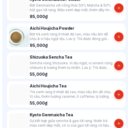
Bột Genmaicha với công thức 50% Matcha & 50%
bột gạo lứt rang. Màu xanh đẹp mắt, thơm đầy tinh
vị trà và gạo lứt rang. Lưu ý: Trà được đóng gói
85,000₫
trong hộp theo màu ngẫu nhiên
Aichi Houjicha Powder
Bột trà xanh rang ở nhiệt độ cao, màu nâu ấm dễ
chịu & vị hậu ngọt dịu. Lưu ý: Trà được đóng gói
trong hộp theo màu ngẫu nhiên
95,000₫
Shizuoka Sencha Tea
Sencha vùng Shizuoka. Vị dịu ngọt, vị umami cùng
shibumi & hương thơm tự nhiên. Lưu ý: Trà được
đóng gói trong hộp theo màu ngẫu nhiên
55,000₫
Aichi Houjicha Tea
Trà xanh rang ở nhiệt độ cao, màu nâu ấm dễ chịu.
Vị sâu, thơm hương caramel, ít caffeine, lý tưởng để
thư giãn sau bữa ăn. Lưu ý: Trà được đóng gói trong
55,000₫
hộp theo màu ngẫu nhiên
Kyoto Genmaicha Tea
Sự kết hợp giữa sencha & gạo lứt rang. Nước trà
màu xanh đẹp mắt, có vị của gạo lứt rang và hậu