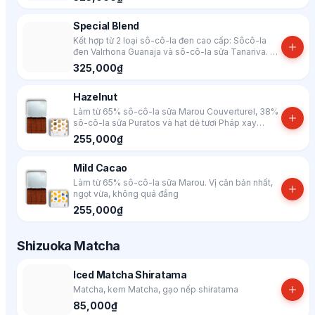
Special Blend
Kết hợp từ 2 loại sô-cô-la đen cao cấp: Sôcô-la
đen Valrhona Guanaja và sô-cô-la sữa Tanariva. Vị
đắng đậm, thơm, thoáng chút vị trái cây, cà phê và
325,000₫
hoa
Hazelnut
Làm từ 65% sô-cô-la sữa Marou Couverturel, 38%
sô-cô-la sữa Puratos và hạt dẻ tươi Pháp xay
nhuyễn
255,000₫
Mild Cacao
Làm từ 65% sô-cô-la sữa Marou. Vị căn bản nhất,
ngọt vừa, không quá đắng
255,000₫
Shizuoka Matcha
Iced Matcha Shiratama
Matcha, kem Matcha, gạo nếp shiratama
85,000₫