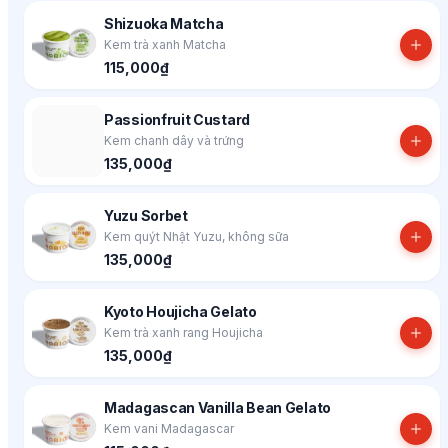
Shizuoka Matcha
Kem trà xanh Matcha
115,000₫
Passionfruit Custard
Kem chanh dây và trứng
135,000₫
Yuzu Sorbet
Kem quýt Nhật Yuzu, không sữa
135,000₫
Kyoto Houjicha Gelato
Kem trà xanh rang Houjicha
135,000₫
Madagascan Vanilla Bean Gelato
Kem vani Madagascar