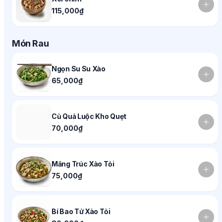
115,000₫
Món Rau
Ngọn Su Su Xào
65,000₫
Củ Quả Luộc Kho Quẹt
70,000₫
Măng Trúc Xào Tỏi
75,000₫
Bí Bao Tử Xào Tỏi