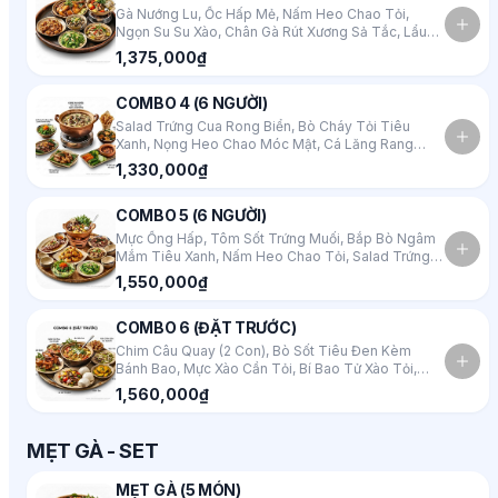
Gà Nướng Lu, Ốc Hấp Mẻ, Nấm Heo Chao Tỏi,
Ngọn Su Su Xào, Chân Gà Rút Xương Sả Tắc, Lẩu
Cá Lăng
1,375,000₫
COMBO 4 (6 NGƯỜI)
Salad Trứng Cua Rong Biển, Bò Cháy Tỏi Tiêu
Xanh, Nọng Heo Chao Móc Mật, Cá Lăng Rang
Muối Lá Lốt, Nấm Chiên Giòn Lắc Muối Ớt, Củ Quả
1,330,000₫
Luộc Kho Quẹt, Lẩu Cháo Chim
COMBO 5 (6 NGƯỜI)
Mực Ống Hấp, Tôm Sốt Trứng Muối, Bắp Bò Ngâm
Mắm Tiêu Xanh, Nấm Heo Chao Tỏi, Salad Trứng
Cua Rong Biển, Ngọn Su Su Xào, Lẩu Gà Nấm
1,550,000₫
Dưỡng Sinh
COMBO 6 (ĐẶT TRƯỚC)
Chim Câu Quay (2 Con), Bò Sốt Tiêu Đen Kèm
Bánh Bao, Mực Xào Cần Tỏi, Bí Bao Tử Xào Tỏi,
Nấm Chiên Giòn Lắc Muối Ớt, Salad Cà Chua Dưa
1,560,000₫
Chuột, Lẩu Riêu Cua
MẸT GÀ - SET
MẸT GÀ (5 MÓN)