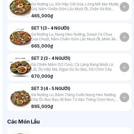
Gà Nướng Lu, Xôi Hấp Cốt Dừa, Lòng Mề Xào Mướp
Giá, Nấm Chiên Giòn Lắc Muối Ớt, Chân Gà Rút
Xương Sả Tắc
465,000₫
SET 1 (3 - 4 NGƯỜI)
Gà Nướng Lu, Nọng Heo Nướng, Salad Cà Chua
Dưa Chuột, Nấm Chiên Giòn Lắc Muối Ớt, Miến Xào
Lòng Mề
665,000₫
SET 2 (3 - 4 NGƯỜI)
Gà Chiên Mắm (1/2 Con), Cá Lăng Rang Muối Lá
Lốt, Ốc Hấp Mẻ, Ngọn Su Su Xào, Xôi Chim Câu
670,000₫
SET 3 (4 - 5 NGƯỜI)
Gà Nướng Lu, Bánh Tráng Cuốn Nọng Heo Nướng,
Chả Ốc Bọc Bạc, Bí Bao Tử Xào Trứng Chim Non,
Xôi Chim Câu
895,000₫
Các Món Lẩu