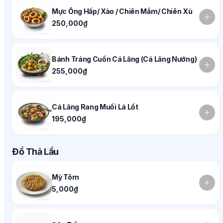
Mực Ống Hấp/ Xào / Chiên Mắm/ Chiên Xù
250,000₫
Bánh Tráng Cuốn Cá Lăng (Cá Lăng Nướng)
255,000₫
Cá Lăng Rang Muối Lá Lốt
195,000₫
Đồ Thả Lẩu
Mỳ Tôm
5,000₫