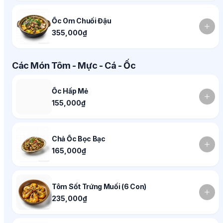
Ốc Om Chuối Đậu
355,000₫
Các Món Tôm - Mực - Cá - Ốc
Ốc Hấp Mẻ
155,000₫
Chả Ốc Bọc Bạc
165,000₫
Tôm Sốt Trứng Muối (6 Con)
235,000₫