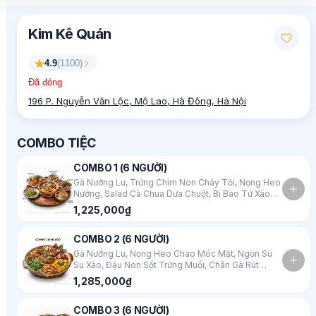
Kim Kê Quán
4.9
(
1100
)
Đã đóng
196 P. Nguyễn Văn Lộc, Mộ Lao, Hà Đông, Hà Nội
COMBO TIỆC
COMBO 1 (6 NGƯỜI)
Gà Nướng Lu, Trứng Chim Non Cháy Tỏi, Nọng Heo
Nướng, Salad Cà Chua Dưa Chuột, Bí Bao Tử Xào
Tỏi, Lẩu Riêu Cua
1,225,000₫
COMBO 2 (6 NGƯỜI)
Gà Nướng Lu, Nọng Heo Chao Móc Mật, Ngọn Su
Su Xào, Đậu Non Sốt Trứng Muối, Chân Gà Rút
Xương Sả Tắc, Lẩu Tôm Bầu
1,285,000₫
COMBO 3 (6 NGƯỜI)