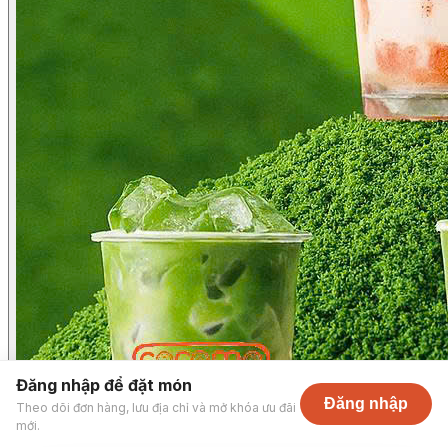
Đăng nhập để đặt món
Đăng nhập
Theo dõi đơn hàng, lưu địa chỉ và mở khóa ưu đãi
mới.
Cocomo - Trần Đình Xu