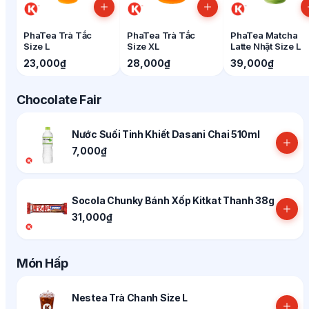
PhaTea Trà Tắc
PhaTea Trà Tắc
PhaTea Matcha
Size L
Size XL
Latte Nhật Size L
23,000₫
28,000₫
39,000₫
Chocolate Fair
Nước Suối Tinh Khiết Dasani Chai 510ml
7,000₫
Socola Chunky Bánh Xốp Kitkat Thanh 38g
31,000₫
Món Hấp
Nestea Trà Chanh Size L