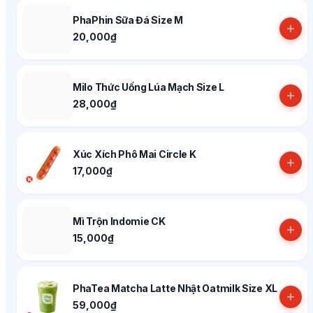
PhaPhin Sữa Đá Size M
20,000₫
Milo Thức Uống Lúa Mạch Size L
28,000₫
Xúc Xích Phô Mai Circle K
17,000₫
Mì Trộn Indomie CK
15,000₫
PhaTea Matcha Latte Nhật Oatmilk Size XL
59,000₫