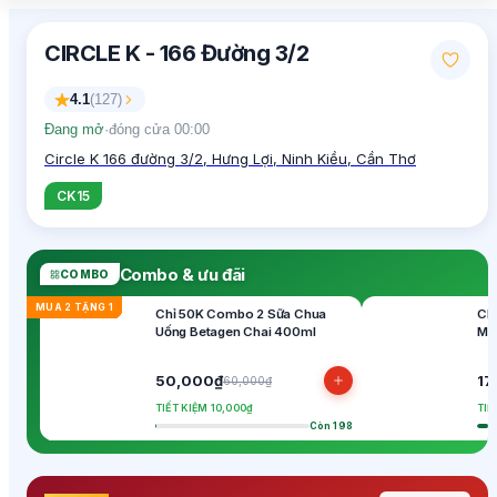
CIRCLE K - 166 Đường 3/2
4.1
(
127
)
Đang mở
·
đóng cửa 00:00
Circle K 166 đường 3/2, Hưng Lợi, Ninh Kiều, Cần Thơ
CK15
Combo & ưu đãi
COMBO
COMBO 1
COMBO 1
COMBO 1
COMBO 1
COMBO 1
COMBO 1
COMBO 1
COMBO 1
COMBO 1
COMBO 1
MUA 2 TẶNG 1
COMBO 1
MUA 2 TẶNG 1
COMBO 1
COMBO 1
MUA 2 TẶNG 1
MUA 2 TẶNG 1
COMBO 1
MUA 2 TẶNG 1
COMBO 1
COMBO 1
MUA 2 TẶNG 1
MUA 2 TẶNG 1
COMBO 1
MUA 2 TẶNG 1
Chỉ 50K Combo 2 Sữa Chua
Ch
Uống Betagen Chai 400ml
Mi
50,000₫
17
60,000₫
TIẾT KIỆM 10,000₫
TIẾ
Còn 198