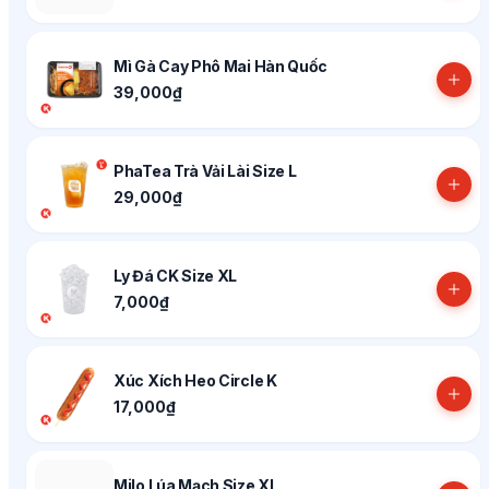
Mì Gà Cay Phô Mai Hàn Quốc
39,000₫
PhaTea Trà Vải Lài Size L
29,000₫
Ly Đá CK Size XL
7,000₫
Xúc Xích Heo Circle K
17,000₫
Milo Lúa Mạch Size XL