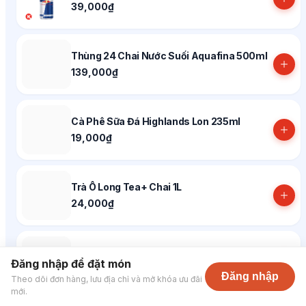
39,000₫
Thùng 24 Chai Nước Suối Aquafina 500ml
139,000₫
Cà Phê Sữa Đá Highlands Lon 235ml
19,000₫
Trà Ô Long Tea+ Chai 1L
24,000₫
Sprite Hương Chanh Có Ga Lon 320ml
Đăng nhập để đặt món
13,000₫
Đăng nhập
Theo dõi đơn hàng, lưu địa chỉ và mở khóa ưu đãi
mới.