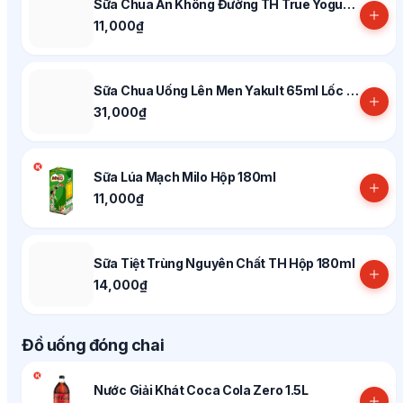
Sữa Chua Ăn Không Đường TH True Yogurt Hộp 100g
11,000₫
Sữa Chua Uống Lên Men Yakult 65ml Lốc 5 Chai
31,000₫
Sữa Lúa Mạch Milo Hộp 180ml
11,000₫
Sữa Tiệt Trùng Nguyên Chất TH Hộp 180ml
14,000₫
Đồ uống đóng chai
Nước Giải Khát Coca Cola Zero 1.5L