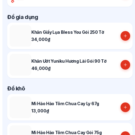
Đồ gia dụng
Khăn Giấy Lụa Bless You Gói 250 Tờ
34,000₫
Khăn Ướt Yuniku Hương Lài Gói 90 Tờ
46,000₫
Đồ khô
Mì Hảo Hảo Tôm Chua Cay Ly 67g
13,000₫
Mì Hảo Hảo Tôm Chua Cay Gói 75g