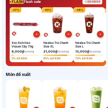
FLASH
Flash sale
00
:
08
:
49
-
27
%
-
30
%
-
48
%
Xúc Xích Heo
Nestea Trà Chanh
Nestea Trà Chanh
Vissan Cây 70g
Size XL
Size L
8,000₫
21,000₫
13,000₫
11,000₫
30,000₫
25,000₫
5% ĐÃ BÁN
85% ĐÃ BÁN
70% ĐÃ BÁN
Món đề xuất