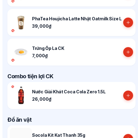
PhaTea Houjicha Latte Nhật Oatmilk Size L
39,000₫
Trứng Ốp La CK
7,000₫
Combo tiện lợi CK
Nước Giải Khát Coca Cola Zero 1.5L
26,000₫
Đồ ăn vặt
Socola Kit Kat Thanh 35g