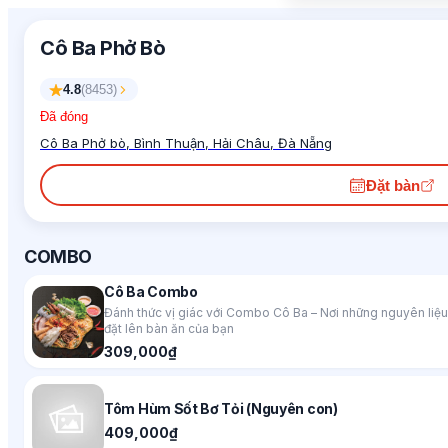
Cô Ba Phở Bò
4.8
(
8453
)
Đã đóng
Cô Ba Phở bò, Bình Thuận, Hải Châu, Đà Nẵng
Đặt bàn
COMBO
Cô Ba Combo
Đánh thức vị giác với Combo Cô Ba – Nơi những nguyên liệu 
đặt lên bàn ăn của bạn
309,000₫
Tôm Hùm Sốt Bơ Tỏi (Nguyên con)
409,000₫