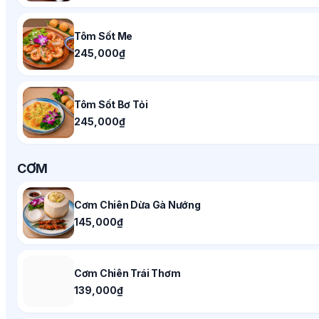
Tôm Sốt Me
245,000₫
Tôm Sốt Bơ Tỏi
245,000₫
CƠM
Cơm Chiên Dừa Gà Nướng
145,000₫
Cơm Chiên Trái Thơm
139,000₫