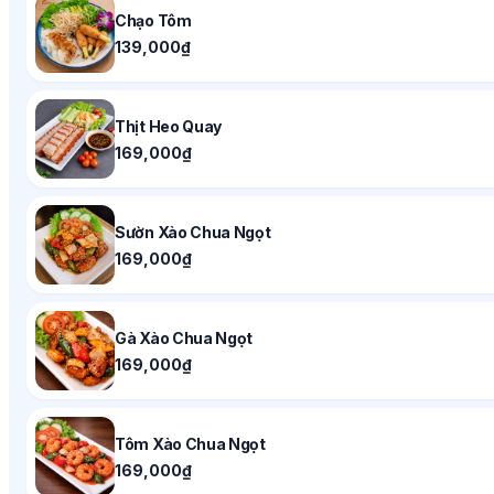
Chạo Tôm
139,000₫
Thịt Heo Quay
169,000₫
Sườn Xào Chua Ngọt
169,000₫
Gà Xào Chua Ngọt
169,000₫
Tôm Xào Chua Ngọt
169,000₫